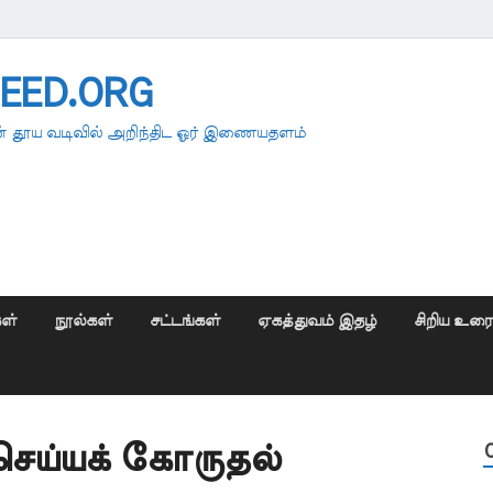
EED.ORG
 தூய வடிவில் அறிந்திட ஓர் இணையதளம்
ள்
நூல்கள்
சட்டங்கள்
ஏகத்துவம் இதழ்
சிறிய உர
ெய்யக் கோருதல்