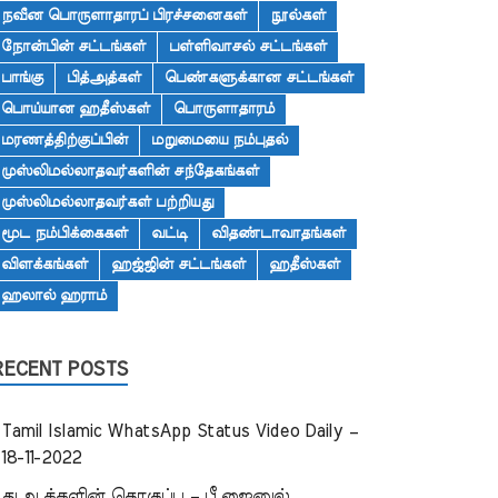
நவீன பொருளாதாரப் பிரச்சனைகள்
நூல்கள்
நோன்பின் சட்டங்கள்
பள்ளிவாசல் சட்டங்கள்
பாங்கு
பித்அத்கள்
பெண்களுக்கான சட்டங்கள்
பொய்யான ஹதீஸ்கள்
பொருளாதாரம்
மரணத்திற்குப்பின்
மறுமையை நம்புதல்
முஸ்லிமல்லாதவர்களின் சந்தேகங்கள்
முஸ்லிமல்லாதவர்கள் பற்றியது
மூட நம்பிக்கைகள்
வட்டி
விதண்டாவாதங்கள்
விளக்கங்கள்
ஹஜ்ஜின் சட்டங்கள்
ஹதீஸ்கள்
ஹலால் ஹராம்
RECENT POSTS
Tamil Islamic WhatsApp Status Video Daily –
18-11-2022
துஆக்களின் தொகுப்பு – பீ.ஜைனுல்