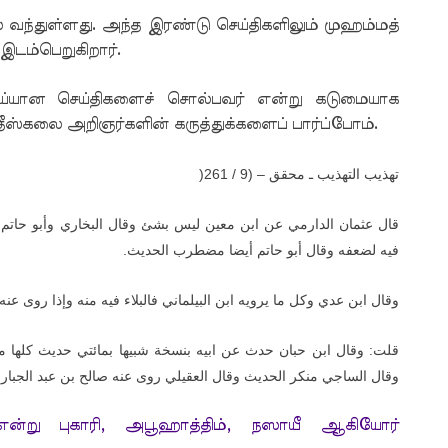
 வந்துள்ளது. அந்த இரண்டு செய்திகளிலும் முஹம்மத்
இடம்பெறுகிறார்.
பொய்யான செய்திகளைச் சொல்பவர் என்று கடுமையாக
தீஸ்கலை அறிஞர்களின் கருத்துக்களைப் பார்ப்போம்.
(
تهذيب التهذيب ـ محقق – (9 / 261
قال عثمان الدارمي عن ابن معين ليس بشئ وقال البخاري وأبو حاتم و
.
فيه لضعفه وقال أبو حاتم أيضا مضطرب الحديث
وقال ابن عدي وكل ما يرويه ابن البيلماني فالبلاء فيه منه وإذا روى ع
قلت: وقال ابن حبان حدث عن ابيه بنسخة شبيها بمائتي حديث كلها مو
وقال الساجي منكر الحديث وقال العقيلي روى عنه صالح بن عبد الجبار 
் என்று புகாரி, அபூஹாத்திம், நஸாயீ ஆகியோர்