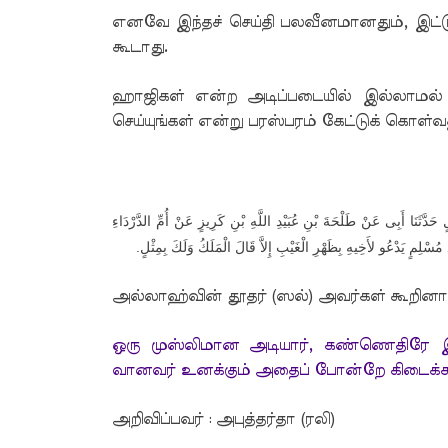
எனவே இந்தச் செய்தி பலவீனமானதும், இட்டு
கூடாது.
ஹாஜிகள் என்ற அடிப்படையில் இல்லாமல் 
செய்யுங்கள் என்று பரஸ்பரம் கேட்டுக் கொள்வ
حَدَّثَنَا أَبِى عَنْ طَلْحَةَ بْنِ عُبَيْدِ اللَّهِ بْنِ كَرِيزٍ عَنْ أُمِّ الدَّرْدَاءِ
.
مُسْلِمٍ يَدْعُو لأَخِيهِ بِظَهْرِ الْغَيْبِ إِلاَّ قَالَ الْمَلَكُ وَلَكَ بِمِثْلٍ
அல்லாஹ்வின் தூதர் (ஸல்) அவர்கள் கூறினார
ஒரு முஸ்லிமான அடியார், கண்ணெதிரே இல்ல
வானவர் உனக்கும் அதைப் போன்றே கிடைக்கட்
அறிவிப்பவர் : அபுத்தர்தா (ரலி)