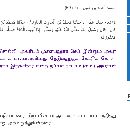
)
مسند أحمد بن حنبل – (2 / 69
حَدَّثَنَا عَفَّانُ ، حَدَّثَنَا مُحَمَّدُ بْنُ الْحَارِثِ الْحَارِثِيُّ ، حَدَّثَنَا مُحَمَّدُ بْ
5371-
قَالَ : قَالَ رَسُولُ اللهِ صَلَّى اللَّهُ عَلَيْهِ وَسَلَّمَ : إِذَا لَقِيتَ الْحَاجَّ فَسَلِّمْ عَلَيْهِ
.
مَغْفُورٌ لَهُ
் சொல்லி, அவரிடம் முஸாபஹாs செய். இன்னும் அவர்
காக பாவமன்னிப்புத் தேடுவதற்குக் கேட்டுக் கொள்.
ாக இருக்கிறார் என்று நபிகள் நாயகம் (ஸல்) அவர்கள்
ிகள் ஊர் திரும்பினால் அவரைக் கட்டாயம் சந்தித்து
ு அறிவுறுத்துகின்றனர்.