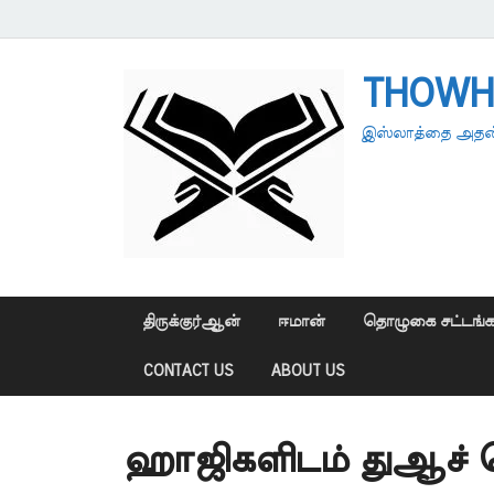
THOWH
இஸ்லாத்தை அதன்
திருக்குர்ஆன்
ஈமான்
தொழுகை சட்டங்க
CONTACT US
ABOUT US
ஹாஜிகளிடம் துஆச் ச