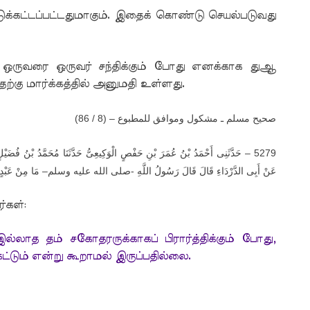
க்கட்டப்பட்டதுமாகும். இதைக் கொண்டு செயல்படுவது
ஒருவரை ஒருவர் சந்திக்கும் போது எனக்காக துஆ
தற்கு மார்க்கத்தில் அனுமதி உள்ளது.
)
صحيح مسلم ـ مشكول وموافق للمطبوع – (8 / 86
حَدَّثَنِى أَحْمَدُ بْنُ عُمَرَ بْنِ حَفْصٍ الْوَكِيعِىُّ حَدَّثَنَا مُحَمَّدُ بْنُ فُضَيْلٍ 
5279 –
مَا مِنْ عَبْدٍ 
–
عَنْ أَبِى الدَّرْدَاءِ قَالَ قَالَ رَسُولُ اللَّهِ -صلى الله عليه وسلم
்கள்:
ாத தம் சகோதரருக்காகப் பிரார்த்திக்கும் போது,
டும் என்று கூறாமல் இருப்பதில்லை.