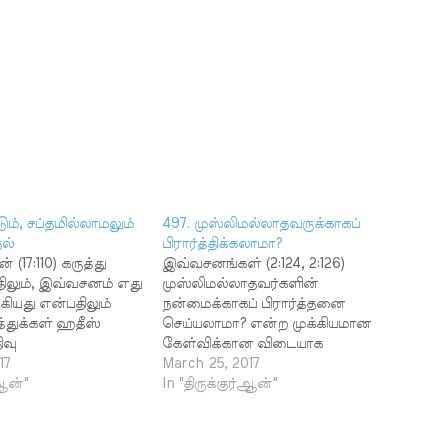
டும், சப்தமில்லாமலும்
497. முஸ்லிமல்லாதவருக்காகப்
ல்
பிரார்த்திக்கலாமா?
(17:110) கருத்து
இவ்வசனங்கள் (2:124, 2:126)
ிலும், இவ்வசனம் எது
முஸ்லிமல்லாதவர்களின்
்கியது என்பதிலும்
நன்மைக்காகப் பிரார்த்தனை
்துக்கள் ஹதீஸ்
செய்யலாமா? என்ற முக்கியமான
ிவு
கேள்விக்கான விடையாக
டுள்ளன. இறைவனிடம்
17
அமைந்துள்ளன. இப்ராஹீம் நபி
March 25, 2017
செய்வது குறித்து
்ஆன்"
அவர்களை மனிதகுல
In "திருக்குர்ஆன்"
ருளப்பட்டது என்று
வழிகாட்டியாக ஆக்கியதாக
 கூறியதாக புகாரீ
அல்லாஹ் குறிப்பிட்டதையும்,
 4723 ஆகிய
என்னை மட்டுமின்றி எனது