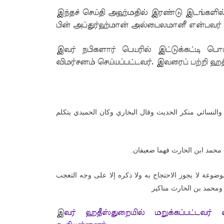
இந்தச் செய்தி அஹ்மதில் இரண்டு இடங்களில்
பின் அப்துர்ஹ்மான் அல்பைலமானீ என்பவர் 
இவர் நபிகளார் பெயரில் இட்டுக்கட்டி 
விமர்சனம் செய்யப்பட்டவர். இவரைப் பற்றி ஹ
النسائي منكر الحديث وقال البخاري وكان الحميدي يتكلم
.
نه محمد ابن الحارث فهما ضعيفان
ضوعة لا يجوز الاحتجاج به ولا ذكره إلا على وجه التعجب
ومحمد بن الحارث مناكير
இ
வர் ஹதீஸ்துறையில் மறுக்கப்பட்டவர