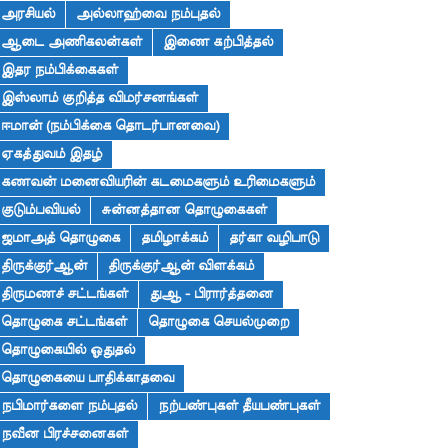
அரசியல்
அல்லாஹ்வை நம்புதல்
ஆடை அணிகலன்கள்
இணை கற்பித்தல்
இதர நம்பிக்கைகள்
இஸ்லாம் குறித்த விமர்சனங்கள்
ஈமான் (நம்பிக்கை தொடர்பானவை)
ஏகத்துவம் இதழ்
கணவன் மனைவியரின் கடமைகளும் உரிமைகளும்
குடும்பவியல்
சுன்னத்தான தொழுகைகள்
ஜமாஅத் தொழுகை
தமிழாக்கம்
தர்கா வழிபாடு
திருக்குர்ஆன்
திருக்குர்ஆன் விளக்கம்
திருமணச் சட்டங்கள்
துஆ - பிரார்த்தனை
தொழுகை சட்டங்கள்
தொழுகை செயல்முறை
தொழுகையில் ஓதுதல்
தொழுகையை பாதிக்காதவை
நபிமார்களை நம்புதல்
நற்பண்புகள் தீயபண்புகள்
நவீன பிரச்சனைகள்