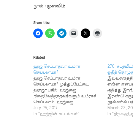
நூல் : முஸ்லிம்
Share this:
Related
ஹஜ் செய்யாதவர் உம்ரா
270. சப்தமிட்
செய்யலாமா?
ஓதித் தொழுத
ஹஜ் செய்யாதவர் உம்ரா
இவ்வசனத்தின் 
செய்யலாமா? முத்துப்பேட்டை
என்ன என்பத
ஹாஜா பதில்: ஹஜ்ஜை
குறித்து இறங
நிறைவேற்றாதவர்களும் உம்ராச்
இரண்டு கருத
செய்யலாம். ஹஜ்ஜை
நூல்களில் பத
நிறைவேற்றுவதற்கு முன்னால்
July 25, 2017
செய்யப்பட்
March 23, 20
உம்ரா செய்யக் கூடாது என்று சிலர்
In "ஹஜ்ஜின் சட்டங்கள்"
பிரார்த்தனை 
In "திருக்குர
கூறி வருகின்றனர். இதற்குப் பல
இவ்வசனம் அ
காரணங்களைக் கூறுகின்றனர்.
ஆயிஷா (ரலி)
ஹஜ் செய்வது கடமை. உம்ரா
7526, 6327,