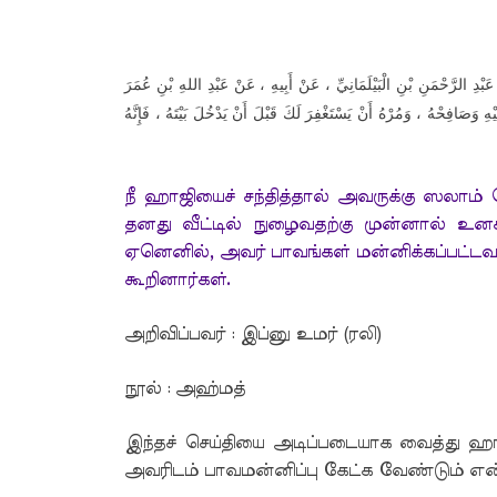
نُ عَبْدِ الرَّحْمَنِ بْنِ الْبَيْلَمَانِيِّ ، عَنْ أَبِيهِ ، عَنْ عَبْدِ اللهِ بْنِ عُمَرَ
 وَصَافِحْهُ ، وَمُرْهُ أَنْ يَسْتَغْفِرَ لَكَ قَبْلَ أَنْ يَدْخُلَ بَيْتَهُ ، فَإِنَّهُ
நீ ஹாஜியைச் சந்தித்தால் அவருக்கு ஸலாம
தனது வீட்டில் நுழைவதற்கு முன்னால் உனக்
ஏனெனில், அவர் பாவங்கள் மன்னிக்கப்பட்டவர
கூறினார்கள்.
அறிவிப்பவர் : இப்னு உமர் (ரலி)
நூல் : அஹ்மத்
இந்தச் செய்தியை அடிப்படையாக வைத்து ஹாஜ
அவரிடம் பாவமன்னிப்பு கேட்க வேண்டும் என்ற