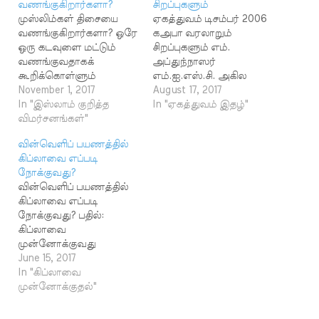
வணங்குகிறார்களா?
சிறப்புகளும்
முஸ்லிம்கள் திசையை
ஏகத்துவம் டிசம்பர் 2006
வணங்குகிறார்களா? ஒரே
கஅபா வரலாறும்
ஒரு கடவுளை மட்டும்
சிறப்புகளும் எம்.
வணங்குவதாகக்
அப்துந்நாஸர்
கூறிக்கொள்ளும்
எம்.ஐ.எஸ்.சி. அகில
முஸ்லிம்கள் மற்ற
November 1, 2017
உலகங்களையும் படைத்த
August 17, 2017
மதத்தவர்களைப் போல
In "இஸ்லாம் குறித்த
அல்லாஹ், தான் ஒருவன்
In "ஏகத்துவம் இதழ்"
பல கடவுள் வழிபாடு
விமர்சனங்கள்"
மட்டும் தான்
செய்பவர்களாகவே
கடவுள்என்பதற்கு,
வின்வெளிப் பயணத்தில்
உள்ளனர் என்பது பிற
அவற்றை
கிப்லாவை எப்படி
மதத்தவர்களின்
அத்தாட்சிகளாகவும்
நோக்குவது?
விமர்சனங்களில்
ஆக்கினான். இவை
வின்வெளிப் பயணத்தில்
முக்கியமானதாகும்.
இன்றளவும்
கிப்லாவை எப்படி
இவ்வாறு விமர்சனம்
அல்லாஹ்மட்டும் தான்
நோக்குவது? பதில்:
செய்வதற்குச் சில
ஒரேகடவுள் என்பதற்கு
கிப்லாவை
சான்றுகளையும் முன்
ஆதாரமாகத்
முன்னோக்குவது
வைக்கின்றனர்.
திகழ்கின்றன. அப்படிப்
தொழுகையின்
June 15, 2017
முஸ்லிம்கள் ஒரே
பட்ட அத்தாட்சிகளில்
முக்கியமான
In "கிப்லாவை
கடவுளை
உள்ளவை தான்
நிபந்தனைகளில் ஒன்று
முன்னோக்குதல்"
வணங்குவதாகக் கூறிக்
அவனுடைய புனிதமிக்க
என்றாலும் அதில்
கொண்டாலும்
ஆலயமாகியகஅபாவும்
விதிவிலக்குகளும்
உண்மையில் அவர்கள்
அது அமைந்துள்ள