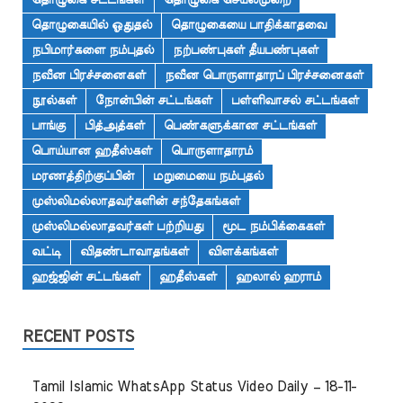
தொழுகை சட்டங்கள்
தொழுகை செயல்முறை
தொழுகையில் ஓதுதல்
தொழுகையை பாதிக்காதவை
நபிமார்களை நம்புதல்
நற்பண்புகள் தீயபண்புகள்
நவீன பிரச்சனைகள்
நவீன பொருளாதாரப் பிரச்சனைகள்
நூல்கள்
நோன்பின் சட்டங்கள்
பள்ளிவாசல் சட்டங்கள்
பாங்கு
பித்அத்கள்
பெண்களுக்கான சட்டங்கள்
பொய்யான ஹதீஸ்கள்
பொருளாதாரம்
மரணத்திற்குப்பின்
மறுமையை நம்புதல்
முஸ்லிமல்லாதவர்களின் சந்தேகங்கள்
முஸ்லிமல்லாதவர்கள் பற்றியது
மூட நம்பிக்கைகள்
வட்டி
விதண்டாவாதங்கள்
விளக்கங்கள்
ஹஜ்ஜின் சட்டங்கள்
ஹதீஸ்கள்
ஹலால் ஹராம்
RECENT POSTS
Tamil Islamic WhatsApp Status Video Daily – 18-11-