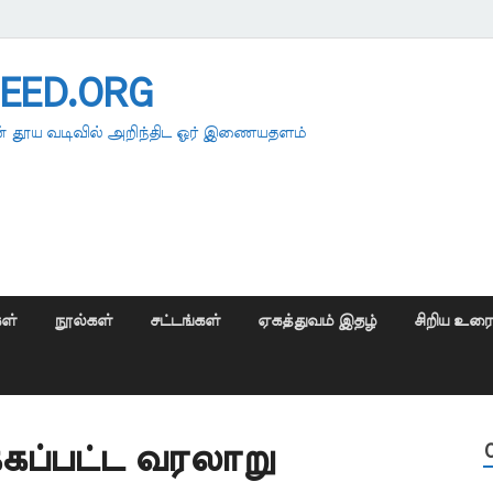
EED.ORG
 தூய வடிவில் அறிந்திட ஓர் இணையதளம்
ள்
நூல்கள்
சட்டங்கள்
ஏகத்துவம் இதழ்
சிறிய உர
்கப்பட்ட வரலாறு