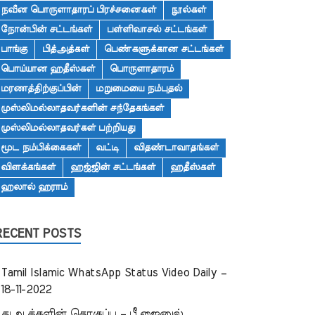
நவீன பொருளாதாரப் பிரச்சனைகள்
நூல்கள்
நோன்பின் சட்டங்கள்
பள்ளிவாசல் சட்டங்கள்
பாங்கு
பித்அத்கள்
பெண்களுக்கான சட்டங்கள்
பொய்யான ஹதீஸ்கள்
பொருளாதாரம்
மரணத்திற்குப்பின்
மறுமையை நம்புதல்
முஸ்லிமல்லாதவர்களின் சந்தேகங்கள்
முஸ்லிமல்லாதவர்கள் பற்றியது
மூட நம்பிக்கைகள்
வட்டி
விதண்டாவாதங்கள்
விளக்கங்கள்
ஹஜ்ஜின் சட்டங்கள்
ஹதீஸ்கள்
ஹலால் ஹராம்
RECENT POSTS
Tamil Islamic WhatsApp Status Video Daily –
18-11-2022
துஆக்களின் தொகுப்பு – பீ.ஜைனுல்