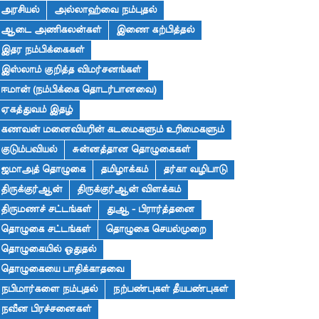
அரசியல்
அல்லாஹ்வை நம்புதல்
ஆடை அணிகலன்கள்
இணை கற்பித்தல்
இதர நம்பிக்கைகள்
இஸ்லாம் குறித்த விமர்சனங்கள்
ஈமான் (நம்பிக்கை தொடர்பானவை)
ஏகத்துவம் இதழ்
கணவன் மனைவியரின் கடமைகளும் உரிமைகளும்
குடும்பவியல்
சுன்னத்தான தொழுகைகள்
ஜமாஅத் தொழுகை
தமிழாக்கம்
தர்கா வழிபாடு
திருக்குர்ஆன்
திருக்குர்ஆன் விளக்கம்
திருமணச் சட்டங்கள்
துஆ - பிரார்த்தனை
தொழுகை சட்டங்கள்
தொழுகை செயல்முறை
தொழுகையில் ஓதுதல்
தொழுகையை பாதிக்காதவை
நபிமார்களை நம்புதல்
நற்பண்புகள் தீயபண்புகள்
நவீன பிரச்சனைகள்