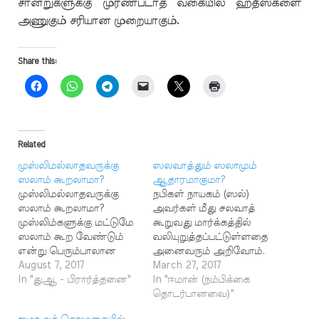
சான்றுகளுக்கு முரண்படாத வகையில் ஹதீஸ்களை
அணுகும் சரியான முறையாகும்.
Share this:
Related
முஸ்லிமல்லாதவருக்கு
ஸலவாத்தும் ஸலாமும்
ஸலாம் கூறலாமா?
ஆதாரமாகுமா?
முஸ்லிமல்லாதவருக்கு
நபிகள் நாயகம் (ஸல்)
ஸலாம் கூறலாமா?
அவர்கள் மீது சலவாத்
முஸ்லிம்களுக்கு மட்டுமே
கூறுவது மார்க்கத்தில்
ஸலாம் கூற வேண்டும்
வலியுறுத்தப்பட்டுள்ளதை
என்று பெரும்பாலான
அனைவரும் அறிவோம்.
முஸ்லிம்கள்
August 7, 2017
நபிகள் நாயகம் (ஸல்)
March 27, 2017
கருதுகின்றனர். இதன்
In "துஆ - பிரார்த்தனை"
அவர்கள் மீது சலவாத்
In "ஈமான் (நம்பிக்கை
காரணமாக
கூறுமாறு 33:56
தொடர்பானவை)"
முஸ்லிமல்லாத மக்களைச்
வசனத்தில் அல்லாஹ்