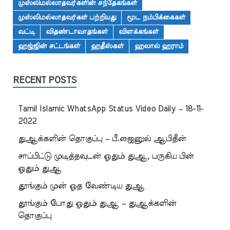
முஸ்லிமல்லாதவர்களின் சந்தேகங்கள்
முஸ்லிமல்லாதவர்கள் பற்றியது
மூட நம்பிக்கைகள்
வட்டி
விதண்டாவாதங்கள்
விளக்கங்கள்
ஹஜ்ஜின் சட்டங்கள்
ஹதீஸ்கள்
ஹலால் ஹராம்
RECENT POSTS
Tamil Islamic WhatsApp Status Video Daily – 18-11-
2022
துஆக்களின் தொகுப்பு – பீ.ஜைனுல் ஆபிதீன்
சாப்பிட்டு முடித்தவுடன் ஓதும் துஆ, பருகிய பின்
ஓதும் துஆ
தூங்கும் முன் ஓத வேண்டிய துஆ
தூங்கும் போது ஓதும் துஆ – துஆக்களின்
தொகுப்பு