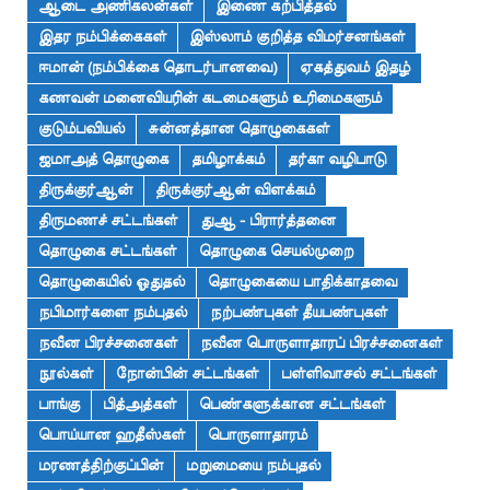
ஆடை அணிகலன்கள்
இணை கற்பித்தல்
இதர நம்பிக்கைகள்
இஸ்லாம் குறித்த விமர்சனங்கள்
ஈமான் (நம்பிக்கை தொடர்பானவை)
ஏகத்துவம் இதழ்
கணவன் மனைவியரின் கடமைகளும் உரிமைகளும்
குடும்பவியல்
சுன்னத்தான தொழுகைகள்
ஜமாஅத் தொழுகை
தமிழாக்கம்
தர்கா வழிபாடு
திருக்குர்ஆன்
திருக்குர்ஆன் விளக்கம்
திருமணச் சட்டங்கள்
துஆ - பிரார்த்தனை
தொழுகை சட்டங்கள்
தொழுகை செயல்முறை
தொழுகையில் ஓதுதல்
தொழுகையை பாதிக்காதவை
நபிமார்களை நம்புதல்
நற்பண்புகள் தீயபண்புகள்
நவீன பிரச்சனைகள்
நவீன பொருளாதாரப் பிரச்சனைகள்
நூல்கள்
நோன்பின் சட்டங்கள்
பள்ளிவாசல் சட்டங்கள்
பாங்கு
பித்அத்கள்
பெண்களுக்கான சட்டங்கள்
பொய்யான ஹதீஸ்கள்
பொருளாதாரம்
மரணத்திற்குப்பின்
மறுமையை நம்புதல்