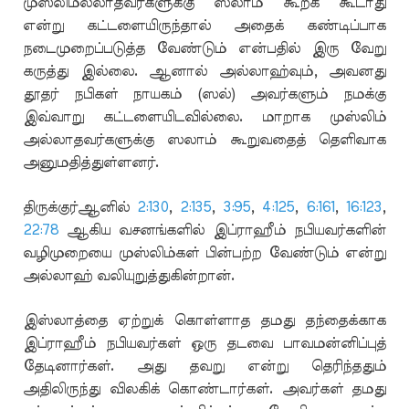
முஸ்லிமல்லாதவர்களுக்கு ஸலாம் கூறக் கூடாது
என்று கட்டளையிருந்தால் அதைக் கண்டிப்பாக
நடைமுறைப்படுத்த வேண்டும் என்பதில் இரு வேறு
கருத்து இல்லை. ஆனால் அல்லாஹ்வும், அவனது
தூதர் நபிகள் நாயகம் (ஸல்) அவர்களும் நமக்கு
இவ்வாறு கட்டளையிடவில்லை. மாறாக முஸ்லிம்
அல்லாதவர்களுக்கு ஸலாம் கூறுவதைத் தெளிவாக
அனுமதித்துள்ளனர்.
திருக்குர்ஆனில்
2:130
,
2:135
,
3:95
,
4:125
,
6:161
,
16:123
,
22:78
ஆகிய வசனங்களில் இப்ராஹீம் நபியவர்களின்
வழிமுறையை முஸ்லிம்கள் பின்பற்ற வேண்டும் என்று
அல்லாஹ் வலியுறுத்துகின்றான்.
இஸ்லாத்தை ஏற்றுக் கொள்ளாத தமது தந்தைக்காக
இப்ராஹீம் நபியவர்கள் ஒரு தடவை பாவமன்னிப்புத்
தேடினார்கள். அது தவறு என்று தெரிந்ததும்
அதிலிருந்து விலகிக் கொண்டார்கள். அவர்கள் தமது