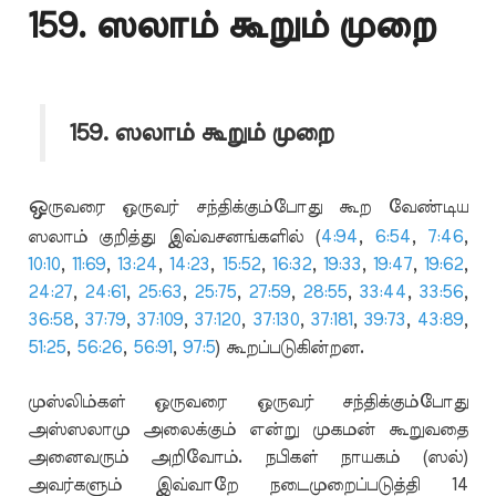
159. ஸலாம் கூறும் முறை
159. ஸலாம் கூறும் முறை
ஒ
ருவரை ஒருவர் சந்திக்கும்போது கூற வேண்டிய
ஸலாம் குறித்து இவ்வசனங்களில் (
4:94
,
6:54
,
7:46
,
10:10
,
11:69
,
13:24
,
14:23
,
15:52
,
16:32
,
19:33
,
19:47
,
19:62
,
24:27
,
24:61
,
25:63
,
25:75
,
27:59
,
28:55
,
33:44
,
33:56
,
36:58
,
37:79
,
37:109
,
37:120
,
37:130
,
37:181
,
39:73
,
43:89
,
51:25
,
56:26
,
56:91
,
97:5
) கூறப்படுகின்றன.
முஸ்லிம்கள் ஒருவரை ஒருவர் சந்திக்கும்போது
அஸ்ஸலாமு அலைக்கும் என்று முகமன் கூறுவதை
அனைவரும் அறிவோம். நபிகள் நாயகம் (ஸல்)
அவர்களும் இவ்வாறே நடைமுறைப்படுத்தி 14