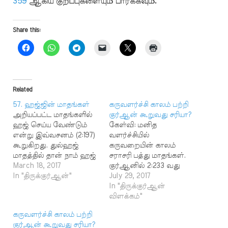
359
ஆகிய குறிப்புகளையும் பார்க்கவும்.
Share this:
Related
57. ஹஜ்ஜின் மாதங்கள்
கருவளர்ச்சி காலம் பற்றி
அறியப்பட்ட மாதங்களில்
குர்ஆன் கூறுவது சரியா?
ஹஜ் செய்ய வேண்டும்
கேள்வி: மனித
என்று இவ்வசனம் (2:197)
வளர்ச்சியில்
கூறுகிறது. துல்ஹஜ்
கருவறையின் காலம்
மாதத்தில் தான் நாம் ஹஜ்
சராசரி பத்து மாதங்கள்.
செய்கிறோம். ஆனால்
March 18, 2017
குர்ஆனில் 2:233 வது
மாதங்கள் என்று
In "திருக்குர்ஆன்"
வசனம் பால்குடியின்
July 29, 2017
இவ்வசனத்தில்
காலம் 2 வருடம் (அதாவது
In "திருக்குர்ஆன்
பன்மையாகக்
24 மாதங்கள்) எனக்
விளக்கம்"
கூறப்பட்டுள்ளது. அரபு
கூறுகிறது. இவை
கருவளர்ச்சி காலம் பற்றி
மொழியில் இரண்டைக்
இரண்டும் சேர்ந்தால்
குர்ஆன் கூறுவது சரியா?
குறிக்க இருமை என்ற
மொத்த மாதங்கள்