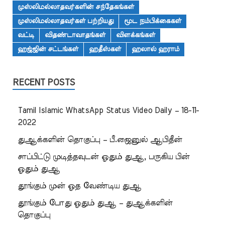
முஸ்லிமல்லாதவர்களின் சந்தேகங்கள்
முஸ்லிமல்லாதவர்கள் பற்றியது
மூட நம்பிக்கைகள்
வட்டி
விதண்டாவாதங்கள்
விளக்கங்கள்
ஹஜ்ஜின் சட்டங்கள்
ஹதீஸ்கள்
ஹலால் ஹராம்
RECENT POSTS
Tamil Islamic WhatsApp Status Video Daily – 18-11-
2022
துஆக்களின் தொகுப்பு – பீ.ஜைனுல் ஆபிதீன்
சாப்பிட்டு முடித்தவுடன் ஓதும் துஆ, பருகிய பின்
ஓதும் துஆ
தூங்கும் முன் ஓத வேண்டிய துஆ
தூங்கும் போது ஓதும் துஆ – துஆக்களின்
தொகுப்பு