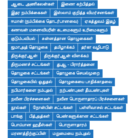
ஆடை அணிகலன்கள்
இணை கற்பித்தல்
இதர நம்பிக்கைகள்
இஸ்லாம் குறித்த விமர்சனங்கள்
ஈமான் (நம்பிக்கை தொடர்பானவை)
ஏகத்துவம் இதழ்
கணவன் மனைவியரின் கடமைகளும் உரிமைகளும்
குடும்பவியல்
சுன்னத்தான தொழுகைகள்
ஜமாஅத் தொழுகை
தமிழாக்கம்
தர்கா வழிபாடு
திருக்குர்ஆன்
திருக்குர்ஆன் விளக்கம்
திருமணச் சட்டங்கள்
துஆ - பிரார்த்தனை
தொழுகை சட்டங்கள்
தொழுகை செயல்முறை
தொழுகையில் ஓதுதல்
தொழுகையை பாதிக்காதவை
நபிமார்களை நம்புதல்
நற்பண்புகள் தீயபண்புகள்
நவீன பிரச்சனைகள்
நவீன பொருளாதாரப் பிரச்சனைகள்
நூல்கள்
நோன்பின் சட்டங்கள்
பள்ளிவாசல் சட்டங்கள்
பாங்கு
பித்அத்கள்
பெண்களுக்கான சட்டங்கள்
பொய்யான ஹதீஸ்கள்
பொருளாதாரம்
மரணத்திற்குப்பின்
மறுமையை நம்புதல்