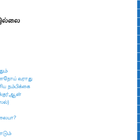
 இல்லை
தும்
மனநோய் வராது
ிய நம்பிக்கை
க்குர்ஆன்
ஸல்)
்லையா?
்டும்