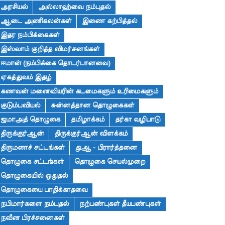
அரசியல்
அல்லாஹ்வை நம்புதல்
ஆடை அணிகலன்கள்
இணை கற்பித்தல்
இதர நம்பிக்கைகள்
இஸ்லாம் குறித்த விமர்சனங்கள்
ஈமான் (நம்பிக்கை தொடர்பானவை)
ஏகத்துவம் இதழ்
கணவன் மனைவியரின் கடமைகளும் உரிமைகளும்
குடும்பவியல்
சுன்னத்தான தொழுகைகள்
ஜமாஅத் தொழுகை
தமிழாக்கம்
தர்கா வழிபாடு
திருக்குர்ஆன்
திருக்குர்ஆன் விளக்கம்
திருமணச் சட்டங்கள்
துஆ - பிரார்த்தனை
தொழுகை சட்டங்கள்
தொழுகை செயல்முறை
தொழுகையில் ஓதுதல்
தொழுகையை பாதிக்காதவை
நபிமார்களை நம்புதல்
நற்பண்புகள் தீயபண்புகள்
நவீன பிரச்சனைகள்