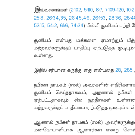
இ
வ்வசனங்கள் (
2:102
,
5:110
,
6:7
,
7:109-120
,
10:2
25:8
,
26:34,35
,
26:45,46
,
26:153
,
28:36
,
28:4
52:15
,
54:2
,
61:6
,
74:24
) பில்லி சூனியம் பற்றி
சூனியம் என்பது மக்களை ஏமாற்றும் பித
மற்றவர்களுக்குப் பாதிப்பு ஏற்படுத்த முடிய
உள்ளது.
இதில் சரியான கருத்து எது என்பதை
28
,
285
நபிகள் நாயகம் (ஸல்) அவர்களின் எதிரிகளாக 
சூனியம் செய்ததாகவும், அதனால் நபிகள்
ஏற்பட்டதாகவும் சில ஹதீஸ்கள் உள்
மற்றவருக்குப் பாதிப்பை ஏற்படுத்த முடியும் எ
ஆனால் நபிகள் நாயகம் (ஸல்) அவர்களுக்கு
மனநோயாளியாக ஆனார்கள் என்று சொல்லும்