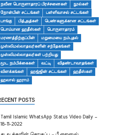
நவீன பொருளாதாரப் பிரச்சனைகள்
நூல்கள்
நோன்பின் சட்டங்கள்
பள்ளிவாசல் சட்டங்கள்
பாங்கு
பித்அத்கள்
பெண்களுக்கான சட்டங்கள்
பொய்யான ஹதீஸ்கள்
பொருளாதாரம்
மரணத்திற்குப்பின்
மறுமையை நம்புதல்
முஸ்லிமல்லாதவர்களின் சந்தேகங்கள்
முஸ்லிமல்லாதவர்கள் பற்றியது
மூட நம்பிக்கைகள்
வட்டி
விதண்டாவாதங்கள்
விளக்கங்கள்
ஹஜ்ஜின் சட்டங்கள்
ஹதீஸ்கள்
ஹலால் ஹராம்
RECENT POSTS
Tamil Islamic WhatsApp Status Video Daily –
18-11-2022
துஆக்களின் தொகுப்பு – பீ.ஜைனுல்