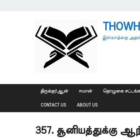
THOWH
இஸ்லாத்தை அதன்
திருக்குர்ஆன்
ஈமான்
தொழுகை சட்டங்க
CONTACT US
ABOUT US
357. சூனியத்துக்கு 