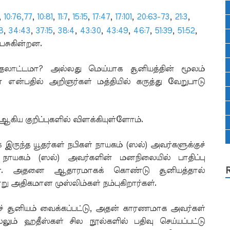
,
10:76,77
,
10:81
,
11:7
,
15:15
,
17:47
,
17:101
,
20:63-73
,
21:3
,
8
,
34:43
,
37:15
,
38:4
,
43:30
,
43:49
,
46:7
,
51:39
,
51:52
,
 பேசுகின்றன.
்தலாட்டமா? அல்லது மெய்யாக சூனியத்தின் மூலம்
ுமா என்பதில் அறிஞர்கள் மத்தியில் கருத்து வேறுபாடு
ஆகிய குறிப்புகளில் விளக்கியுள்ளோம்.
இருந்த யூதர்கள் நபிகள் நாயகம் (ஸல்) அவர்களுக்குச்
 நாயகம் (ஸல்) அவர்களின் மனநிலையில் பாதிப்பு
ளன. அதனை ஆதாரமாகக் கொண்டு சூனியத்தால்
ன்று அதிகமான முஸ்லிம்கள் நம்புகிறார்கள்.
ச் சூனியம் வைக்கப்பட்டு, அதன் காரணமாக அவர்கள்
 ஹதீஸ்கள் சில நூல்களில் பதிவு செய்யப்பட்டு