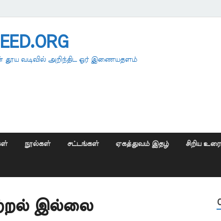
EED.ORG
 தூய வடிவில் அறிந்திட ஓர் இணையதளம்
ள்
நூல்கள்
சட்டங்கள்
ஏகத்துவம் இதழ்
சிறிய உர
ஆற்றல் இல்லை